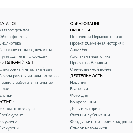
КАТАЛОГ
ОБРАЗОВАНИЕ
Каталог фондов
ПРОЕКТЫ
Обзор фондов
Поколения Пермского края
Библиотека
Проект «Семейная история»
Рассекреченные документы
АрхиFFест
Путеводитель по фондам
Архивная педагогика
ЧИТАЛЬНЫЙ ЗАЛ
Проекты о Великой
Электронный читальный зал
Отечественной войне
Режим работы читальных залов
ДЕЯТЕЛЬНОСТЬ
Правила работы в читальных
Издания
залах
Выставки
Бланки
Фото дня
УСЛУГИ
Конференции
Бесплатные услуги
День в истории
Прейскурант
Статьи и публикации
Госуслуги
Фонды личного происхождения
Экскурсии
Список источников