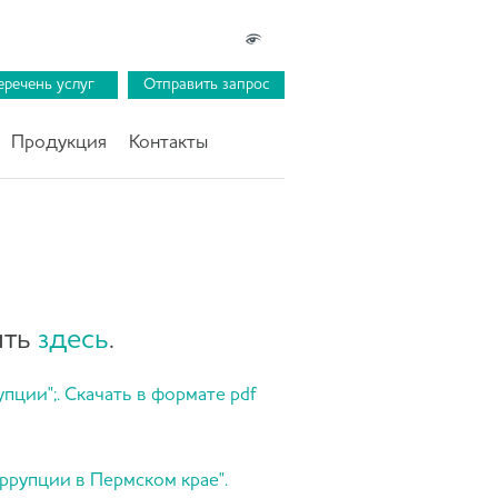
еречень услуг
Отправить запрос
Продукция
Контакты
ить
здесь
.
ции";. Скачать в формате pdf
ррупции в Пермском крае".