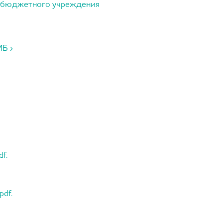
го бюджетного учреждения
МБ ›
f.
df.