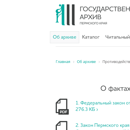
Об архиве
Каталог
Читальный
Главная
Об архиве
Противодейст
О факта
1. Федеральный закон о
276.3 КБ ›
2. Закон Пермского кра