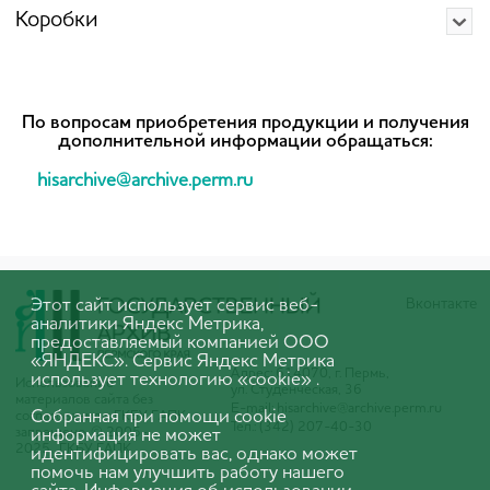
Коробки
По вопросам приобретения продукции и получения
дополнительной информации обращаться:
hisarchive@archive.perm.ru
Этот сайт использует сервис веб-
Вконтакте
аналитики Яндекс Метрика,
предоставляемый компанией ООО
«ЯНДЕКС». Сервис Яндекс Метрика
Адрес: 614070, г. Пермь,
использует технологию «cookie» .
Использование
ул. Студенческая, 36
материалов сайта без
E-mail:
hisarchive@archive.perm.ru
Собранная при помощи cookie
согласования с ГКБУ ГАПК
Тел.: (342) 207-40-30
запрещено. © 2005-
информация не может
2025 ГКБУ ГАПК
идентифицировать вас, однако может
помочь нам улучшить работу нашего