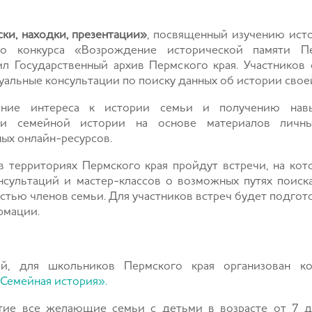
ски, находки, презентации»
, посвященный изучению ист
го конкурса «Возрождение исторической памяти П
ил Государственный архив Пермского края. Участников
дуальные консультации по поиску данных об истории свое
ение интереса к истории семьи и получению нав
ии семейной истории на основе материалов личных
ых онлайн-ресурсов.
в территориях Пермского края пройдут встречи, на ко
ультаций и мастер-классов о возможных путях поиск
остью членов семьи. Для участников встреч будет подго
рмации.
й, для школьников Пермского края организован кон
Семейная история».
стие все желающие семьи с детьми в возрасте от 7 