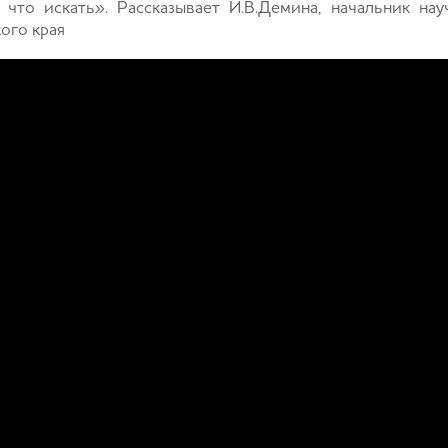
что искать». Рассказывает И.В.Демина, начальник на
ого края