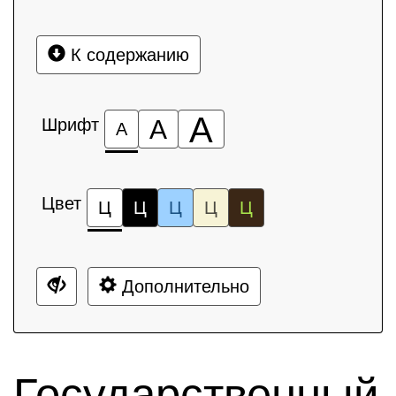
К содержанию
А
Шрифт
А
А
Цвет
Ц
Ц
Ц
Ц
Ц
Дополнительно
Государственный