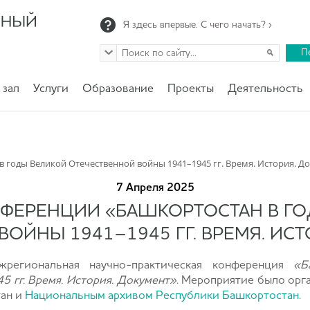
Я здесь впервые. С чего начать? ›
П
 зал
Услуги
Образование
Проекты
Деятельность
 годы Великой Отечественной войны 1941–1945 гг. Время. История. Д
7 Апреля 2025
НФЕРЕНЦИИ «БАШКОРТОСТАН В Г
ОЙНЫ 1941–1945 ГГ. ВРЕМЯ. ИС
региональная научно-практическая конференция
«Б
 гг. Время. История. Документ»
. Мероприятие было орг
тан и
Национальным архивом Республики Башкортостан
.