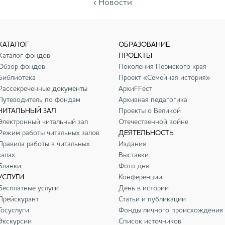
‹ Новости
КАТАЛОГ
ОБРАЗОВАНИЕ
Каталог фондов
ПРОЕКТЫ
Обзор фондов
Поколения Пермского края
Библиотека
Проект «Семейная история»
Рассекреченные документы
АрхиFFест
Путеводитель по фондам
Архивная педагогика
ЧИТАЛЬНЫЙ ЗАЛ
Проекты о Великой
Электронный читальный зал
Отечественной войне
Режим работы читальных залов
ДЕЯТЕЛЬНОСТЬ
Правила работы в читальных
Издания
залах
Выставки
Бланки
Фото дня
УСЛУГИ
Конференции
Бесплатные услуги
День в истории
Прейскурант
Статьи и публикации
Госуслуги
Фонды личного происхождения
Экскурсии
Список источников