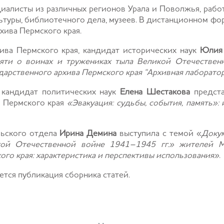
иалисты из различных регионов Урала и Поволжья, рабо
льтуры, библиотечного дела, музеев. В дистанционном ф
хива Пермского края.
ива Пермского края, кандидат исторических наук
Юлия
яти о воинах и тружениках тыла Великой Отечествен
дарственного архива Пермского края “Архивная лаборато
, кандидат политических наук
Елена Шестакова
предста
а Пермского края
«Эвакуация: судьбы, события, память»:
льского отдела
Ирина Демина
выступила с темой «
Доку
кой Отечественной войне 1941–1945 гг.» жителей М
ого края: характеристика и перспективы использования»
.
тся публикация сборника статей.