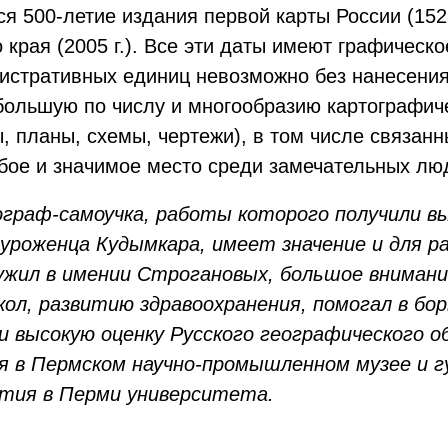
ся 500-летие издания первой карты России (152
го края (2005 г.). Все эти даты имеют графичес
истративных единиц невозможно без нанесения
большую по числу и многообразию картографи
, планы, схемы, чертежи), в том числе связанн
бое и значимое место среди замечательных лю
ограф-самоучка, работы которого получили вы
 уроженца Кудымкара, имеет значение и для р
ужил в имении Строгановых, большое внимание
л, развитию здравоохранения, помогал в борь
 высокую оценку Русского географического об
я в Пермском научно-промышленном музее и гу
тия в Перми университета.