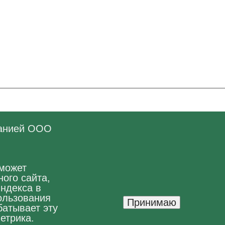
панией ООО
 может
ого сайта,
Яндекса в
ользования
Принимаю
батывает эту
етрика.