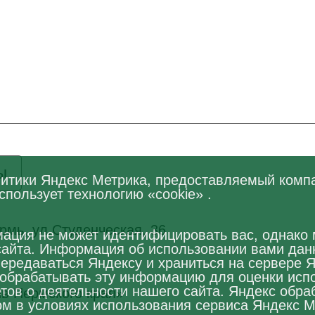
ы
алитики Яндекс Метрика, предоставляемый ком
пользует технологию «cookie» .
рмь, ул.Студенческая, 36
ация не может идентифицировать вас, однако
сайта. Информация об использовании вами данн
передаваться Яндексу и храниться на сервере 
 обрабатывать эту информацию для оценки исп
етов о деятельности нашего сайта. Яндекс обра
в Пермского края»
м в условиях использования сервиса Яндекс М