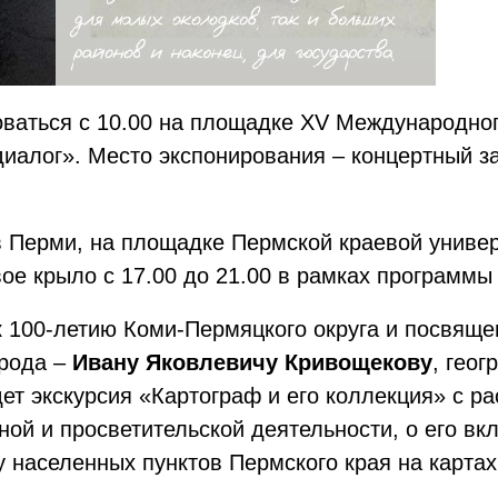
оваться с 10.00 на площадке XV Международно
иалог». Место экспонирования – концертный за
в Перми, на площадке Пермской краевой униве
вое крыло с 17.00 до 21.00 в рамках программы
 100-летию Коми-Пермяцкого округа и посвяще
арода –
Ивану Яковлевичу Кривощекову
, гео
ет экскурсия «Картограф и его коллекция» с ра
ой и просветительской деятельности, о его вк
у населенных пунктов Пермского края на картах