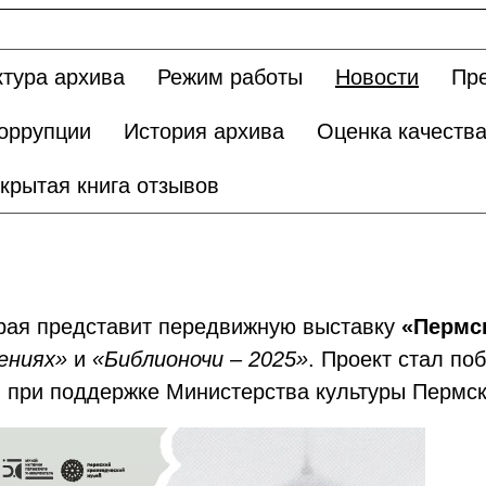
ктура архива
Режим работы
Новости
Пре
оррупции
История архива
Оценка качества
крытая книга отзывов
края представит передвижную выставку
«Пермск
ениях»
и
«Библионочи – 2025»
.
Проект
стал по
 при поддержке Министерства культуры Пермск