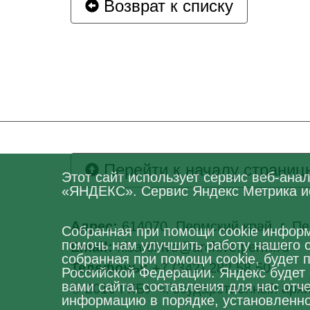
Возврат к списку
Перейти к началу страниц
Этот сайт использует сервис веб-ан
«ЯНДЕКС». Сервис Яндекс Метрика ис
Адрес:
614070, Пермский край, г. Пе
Собранная при помощи cookie информ
помочь нам улучшить работу нашего 
Email:
hisarchive@archive.perm.ru
собранная при помощи cookie, будет 
Телефоны:
+7 (342) 282 58 50
Российской Федерации. Яндекс будет
вами сайта, составления для нас отч
© 2016 ГКБУ «Государственный архи
информацию в порядке, установленно