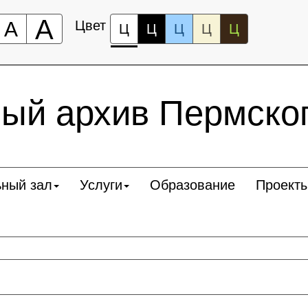
А
А
Цвет
Ц
Ц
Ц
Ц
Ц
ый архив Пермског
ьный зал
Услуги
Образование
Проект