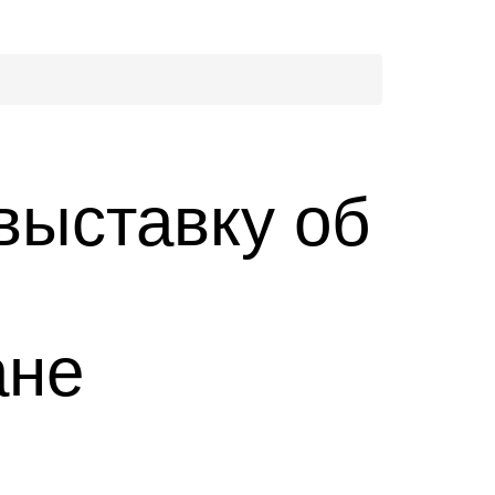
выставку об
ане