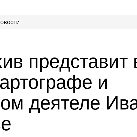
овости
ив представит 
картографе и
ом деятеле Ив
ве