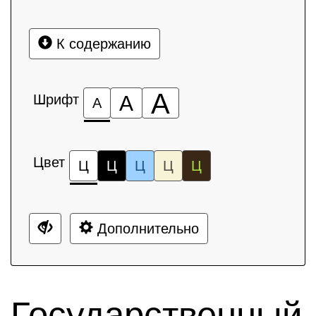
К содержанию
А
Шрифт
А
А
Цвет
Ц
Ц
Ц
Ц
Ц
Дополнительно
Государственный