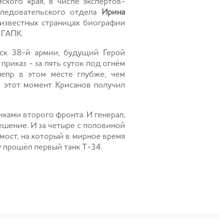
кого края, в числе экспертов-
следовательского отдела
Ирина
еизвестных страницах биографии
 ГАПК.
йск 38-й армии, будущий Герой
риказ - за пять суток под огнём
непр в этом месте глубже, чем
в этот момент Крисанов получил
ками второго фронта. И генерал,
ешение. И за четыре с половиной
мост, на который в мирное время
у прошёл первый танк Т-34.