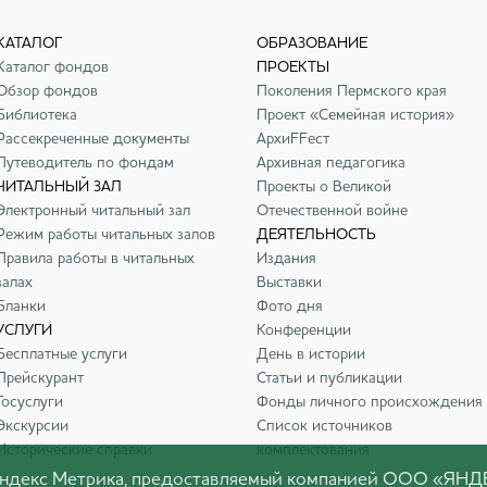
КАТАЛОГ
ОБРАЗОВАНИЕ
Каталог фондов
ПРОЕКТЫ
Обзор фондов
Поколения Пермского края
Библиотека
Проект «Семейная история»
Рассекреченные документы
АрхиFFест
Путеводитель по фондам
Архивная педагогика
ЧИТАЛЬНЫЙ ЗАЛ
Проекты о Великой
Электронный читальный зал
Отечественной войне
Режим работы читальных залов
ДЕЯТЕЛЬНОСТЬ
Правила работы в читальных
Издания
залах
Выставки
Бланки
Фото дня
УСЛУГИ
Конференции
Бесплатные услуги
День в истории
Прейскурант
Статьи и публикации
Госуслуги
Фонды личного происхождения
Экскурсии
Список источников
Исторические справки
комплектования
 Яндекс Метрика, предоставляемый компанией ООО «ЯНД