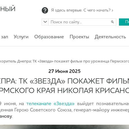
Я здесь впервые. С чего начать? ›
П
 зал
Услуги
Образование
Проекты
Деятельность
коритель Днепра: ТК «Звезда» покажет фильм про уроженца Пермског
27 Июня 2025
ПРА: ТК «ЗВЕЗДА» ПОКАЖЕТ ФИЛ
РМСКОГО КРАЯ НИКОЛАЯ КРИСАН
29 июня, на
телеканале «Звезда»
выйдет познавательна
щенная Герою Советского Союза, генерал-майору инжене
анову
.