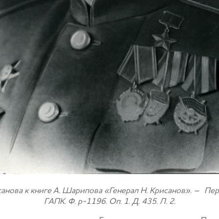
нова к книге А. Шарипова «Генерал Н. Крисанов». – Пермь
ГАПК. Ф. р-1196. Оп. 1. Д. 435. Л. 2.