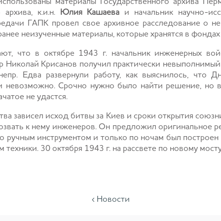
спользованы материалы Государственного архива Пермс
архива, к.и.н.
Юлия Кашаева
и начальник научно-ис
редачи ГАПК провел свое архивное расследование о н
ранее неизученные материалы, которые хранятся в фондах
ют, что в октябре 1943 г. начальник инженерных во
 Николай Крисанов получил практически невыполнимый п
непр. Едва развернули работу, как выяснилось, что Д
аи невозможно. Срочно нужно было найти решение, но 
ачатое не удастся.
тва зависел исход битвы за Киев и сроки открытия союзни
позвать к нему инженеров. Он предложил оригинальное р
о ручным инструментом и только по ночам был построен 
 техники. 30 октября 1943 г. на рассвете по новому мост
‹ Новости