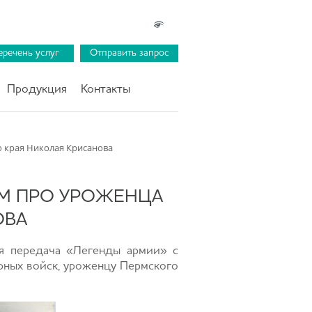
еречень услуг
Отправить запрос
Продукция
Контакты
о края Николая Крисанова
ЬМ ПРО УРОЖЕНЦА
ОВА
я передача «Легенды армии» с
рных войск, уроженцу Пермского