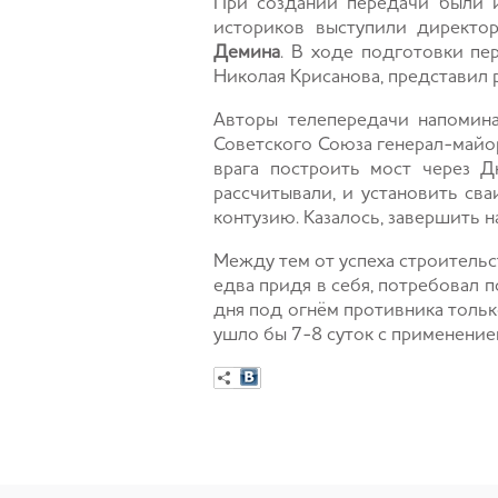
При создании передачи были и
историков выступили директор 
Демина
. В ходе подготовки пе
Николая Крисанова, представил 
Авторы телепередачи напомина
Советского Союза генерал-майор
врага построить мост через Д
рассчитывали, и установить св
контузию. Казалось, завершить н
Между тем от успеха строительс
едва придя в себя, потребовал 
дня под огнём противника тольк
ушло бы 7-8 суток с применением