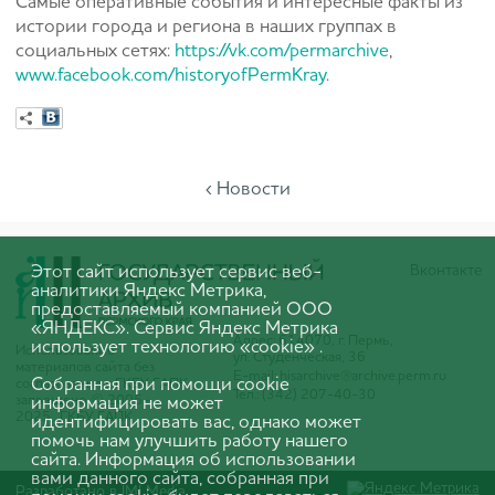
Самые оперативные события и интересные факты из
истории города и региона в наших группах в
социальных сетях:
https://vk.com/permarchive
,
www.facebook.com/historyofPermKray
.
‹ Новости
Этот сайт использует сервис веб-
Вконтакте
аналитики Яндекс Метрика,
предоставляемый компанией ООО
«ЯНДЕКС». Сервис Яндекс Метрика
Адрес: 614070, г. Пермь,
использует технологию «cookie» .
Использование
ул. Студенческая, 36
материалов сайта без
E-mail:
hisarchive@archive.perm.ru
Собранная при помощи cookie
согласования с ГКБУ ГАПК
Тел.: (342) 207-40-30
запрещено. © 2005-
информация не может
2025 ГКБУ ГАПК
идентифицировать вас, однако может
помочь нам улучшить работу нашего
сайта. Информация об использовании
вами данного сайта, собранная при
Разработано в
IMI Media