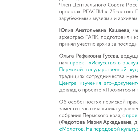
Член Центрального Совета Росс
проектах РГАСПИ к 75-летию П
зарубежными музеями и архивам
Юлия Анатольевна Кашаева
, з
археограф ГАПК, подготовили к
принял участие архив за последн
Ольга Рафаковна Гусева
, ведущ
нам
проект «Искусство в эваку
Пермской государственной ху
традициях сотрудничества музе
Центра изучения эго-докумен
доклад о проекте «Прожито» и п
Об особенностях пермской прак
заместитель начальника управл
собрания Пермского края, с
прое
(
Федотова Мария Аркадьевна
, 
«Молотов. На передовой культу