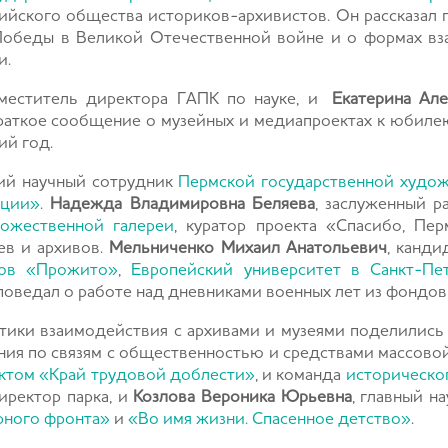
ийского общества историков-архивистов. Он рассказал 
обеды в Великой Отечественной войне и о формах вз
и.
аместитель директора ГАПК по науке, и
Екатерина Але
раткое сообщение о музейных и медиапроектах к юбиле
ий год.
ий научный сотрудник
Пермской государственной худож
ации»
.
Надежда Владимировна Беляева
, заслуженный р
дожественной галереи
, куратор проекта «Спасибо, Пер
ев и архивов.
Мельниченко Михаил Анатольевич
, канди
тов «Прожито»
,
Европейский университет в Санкт-Пе
оведал о работе над дневниками военных лет из фондов 
тики взаимодействия с архивами и музеями поделилис
ения по связям с общественностью и средствами массов
ктом «Край трудовой доблести»
, и команда
историческо
директор парка, и
Козлова Вероника Юрьевна
, главный н
рного фронта»
и
«Во имя жизни. Спасенное детство»
.