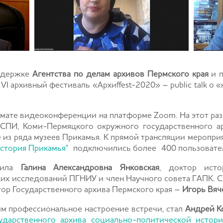
ддержке
Агентства по делам архивов Пермского края
и п
VI архивный фестиваль «Архиffest-2020» – public talk о 
рмате видеоконференции на платформе Zoom. На этот раз
АСПИ,
Коми-Пермяцкого окружного государственного а
е из ряда музеев Прикамья. К прямой трансляции меропр
История Прикамья"
подключились более 400 пользовате
упила
Галина Александровна Янковская
, доктор исто
их исследований ПГНИУ и член Научного совета ГАПК.
С
ор Государственного архива Пермского края
–
Игорь Вяч
 профессиональное настроение встречи, стал
Андрей К
ударственного архива социально-политической истор