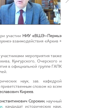
ри участии
НИУ «ВШЭ–Пермь»
«кухне» взаимодействия «Архив +
 участниками мероприятия также
рхива
, Кунгурского, Очерского и
иятия в официальной группе ГАПК
лей.
рических наук, зав. кафедрой
 приветственным словом ко всем
еславович Киреев
.
онстантинович Сорокин
, научный
ии
, кандидат исторических наук,