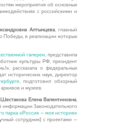
гостям мероприятия об основных
аимодействиях с российскими и
ксандровна Алтынцева
, главный
ю Победы, в реализации которых
ественной галереи
, представила
аботник культуры РФ, президент
мь!», рассказала о федеральных
дат исторических наук, директор
тербурге
, подготовил обзорный
архивов и музеев.
ь
Шестакова Елена Валентиновна
,
ой информации Законодательного
го парка «Россия – моя история»
аучный сотрудник) с проектами –