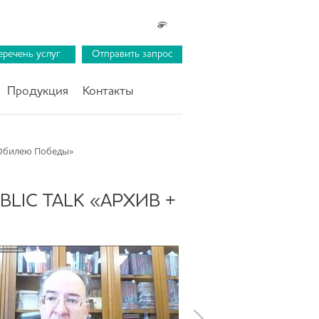
еречень услуг
Отправить запрос
Продукция
Контакты
к Юбилею Победы»
IC TALK «АРХИВ +