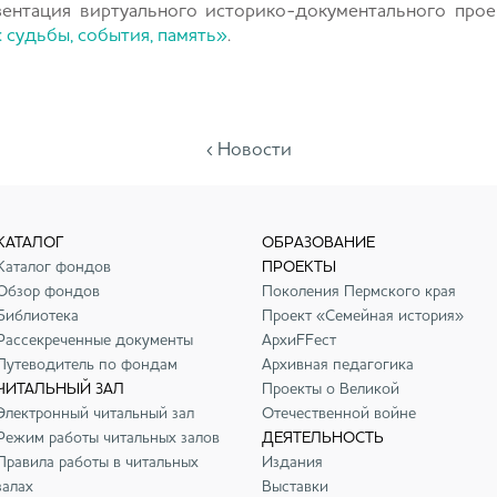
зентация виртуального историко-документального прое
 судьбы, события, память»
.
‹ Новости
КАТАЛОГ
ОБРАЗОВАНИЕ
Каталог фондов
ПРОЕКТЫ
Обзор фондов
Поколения Пермского края
Библиотека
Проект «Семейная история»
Рассекреченные документы
АрхиFFест
Путеводитель по фондам
Архивная педагогика
ЧИТАЛЬНЫЙ ЗАЛ
Проекты о Великой
Электронный читальный зал
Отечественной войне
Режим работы читальных залов
ДЕЯТЕЛЬНОСТЬ
Правила работы в читальных
Издания
залах
Выставки