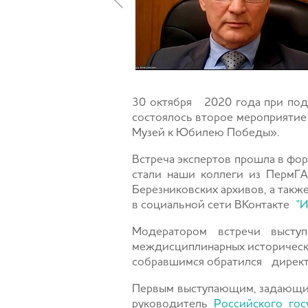
30 октября 2020 года при по
состоялось второе мероприятие 
Музей к Юбилею Победы».
Встреча экспертов прошла в фо
стали наши коллеги из ПермГ
Березниковских архивов, а такж
в социальной сети ВКонтакте
"
Модератором встречи выст
междисциплинарных историческ
собравшимся обратился
директ
Первым выступающим, задающим
руководитель
Российского гос