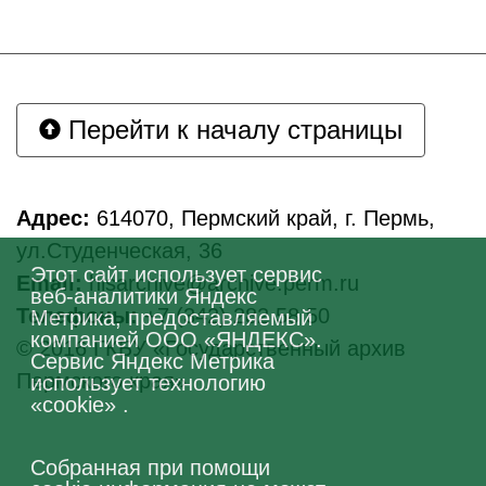
Перейти к началу страницы
Адрес:
614070, Пермский край, г. Пермь,
ул.Студенческая, 36
Этот сайт использует сервис
Email:
hisarchive@archive.perm.ru
веб-аналитики Яндекс
Телефоны:
+7 (342) 282 58 50
Метрика, предоставляемый
компанией ООО «ЯНДЕКС».
© 2016 ГКБУ «Государственный архив
Сервис Яндекс Метрика
Пермского края»
использует технологию
«cookie» .
Собранная при помощи