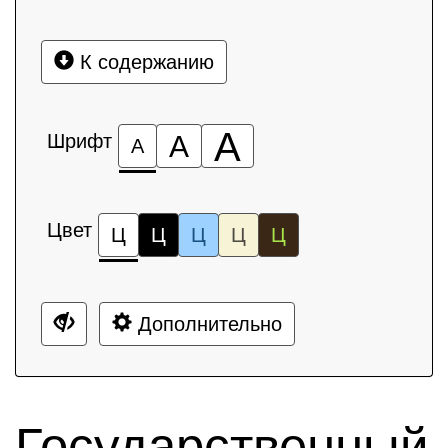
К содержанию
А
Шрифт
А
А
Цвет
Ц
Ц
Ц
Ц
Ц
Дополнительно
Государственный