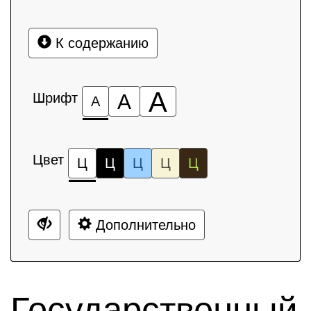
К содержанию
А
Шрифт
А
А
Цвет
Ц
Ц
Ц
Ц
Ц
Дополнительно
Государственный