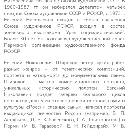
Николаевича связана с Союзом художников СССР. В
1960-1987 гг. он избирался делегатом четырёх
съездов Союза художников СССР и РСФСР; с 1973 г.
Евгений Николаевич входил в состав правления
Союза художников РСФСР, входил в состав
зонального выставкома "Урал социалистический".
Более 30 лет он возглавлял художественный совет
Пермской организации художественного фонда
РСФСР.
Евгений Николаевич Широков автор ярких работ
разных жанров – от тематических композиций,
портрета и натюрморта до монументальных панно.
Широков – мастер композиционного портрета,
уникальных исторических полотен. Евгений
Николаевич создал галерею большого цикла
портретов деятелей отечественной истории, науки и
культуры «России славные сыны», написал портреты
выдающихся личностей России (например, В. П.
Астафьева, Д. Б. Кабалевского, Г. А. Товстоногова) и
Перми (М. В. Тарасовой, Е. Н. Гейденрейх, М. Б.