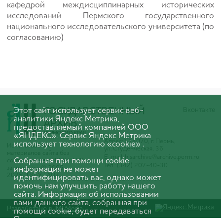
кафедрой междисциплинарных исторических
исследований Пермского государственного
национального исследовательского университета (по
согласованию)
Вконтакте
Этот сайт использует сервис веб-
аналитики Яндекс Метрика,
предоставляемый компанией ООО
«ЯНДЕКС». Сервис Яндекс Метрика
Адрес: 614070, г. Пермь,
использует технологию «cookie» .
Использование
ул. Студенческая, 36
материалов сайта без
E-mail:
hisarchive@archive.perm.ru
Собранная при помощи cookie
согласования с ГКБУ ГАПК
Тел.: (342) 207-40-30
запрещено. © 2005-
информация не может
2025 ГКБУ ГАПК
идентифицировать вас, однако может
помочь нам улучшить работу нашего
сайта. Информация об использовании
вами данного сайта, собранная при
Разработано в
IMI Media
помощи cookie, будет передаваться
Яндексу и храниться на сервере