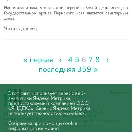
Напоминаем вам, что каждый первый рабочий день месяца в
Государственном архиве Пермского края является санитарным
днем.
Читать далее ›
« первая
‹
4
5
6
7
8
›
последняя 359 »
Этот сайт использует сервис веб-
Вконтакте
аналитики Яндекс Метрика,
предоставляемый компанией ООО
«ЯНДЕКС». Сервис Яндекс Метрика
Адрес: 614070, г. Пермь,
использует технологию «cookie» .
Использование
ул. Студенческая, 36
материалов сайта без
E-mail:
hisarchive@archive.perm.ru
Собранная при помощи cookie
согласования с ГКБУ ГАПК
Тел.: (342) 207-40-30
запрещено. © 2005-
информация не может