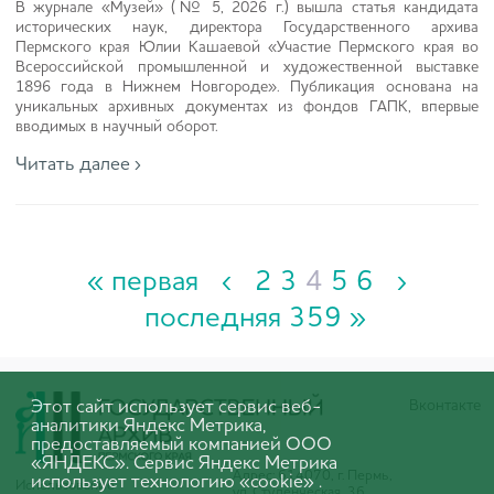
В журнале «Музей» (№ 5, 2026 г.) вышла статья кандидата
исторических наук, директора Государственного архива
Пермского края Юлии Кашаевой «Участие Пермского края во
Всероссийской промышленной и художественной выставке
1896 года в Нижнем Новгороде». Публикация основана на
уникальных архивных документах из фондов ГАПК, впервые
вводимых в научный оборот.
Читать далее ›
« первая
‹
2
3
4
5
6
›
последняя 359 »
Этот сайт использует сервис веб-
Вконтакте
аналитики Яндекс Метрика,
предоставляемый компанией ООО
«ЯНДЕКС». Сервис Яндекс Метрика
Адрес: 614070, г. Пермь,
использует технологию «cookie» .
Использование
ул. Студенческая, 36