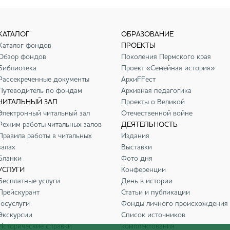
КАТАЛОГ
ОБРАЗОВАНИЕ
Каталог фондов
ПРОЕКТЫ
Обзор фондов
Поколения Пермского края
Библиотека
Проект «Семейная история»
Рассекреченные документы
АрхиFFест
Путеводитель по фондам
Архивная педагогика
ЧИТАЛЬНЫЙ ЗАЛ
Проекты о Великой
Электронный читальный зал
Отечественной войне
Режим работы читальных залов
ДЕЯТЕЛЬНОСТЬ
Правила работы в читальных
Издания
залах
Выставки
Бланки
Фото дня
УСЛУГИ
Конференции
Бесплатные услуги
День в истории
Прейскурант
Статьи и публикации
Госуслуги
Фонды личного происхождения
Экскурсии
Список источников
Исторические справки
комплектования