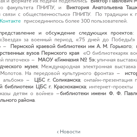
тах и формате их подачи поделились
Виктор Павлович 
ого факультета ПНИПУ, и
Виктория Анатольевна Таш
и связи с общественностью» ПНИПУ.
По традиции к 
Контакте
присоединилось более 300 пользователей.
 представление и обсуждение следующих проектов
:
 «Звезда» за военный период, «75 дней до Победы!» 
д» –
Пермской краевой библиотеки им А. М. Горького
;
рственных вузов Пермского края
«О библиотекарях вое
ий платочек» –
МАОУ «Гимназия № 5»
; уличная выстав
дческого музея
; Международная электронная выставк
«Молотов. На передовой культурного фронта» –
исто
ый альбом» –
ЦБС г. Соликамска
; онлайн-презентация 
й библиотеки ЦБС г. Краснокамска
; интернет-проекты
сказы детям о войне» –
библиотеки имени Ф. Ф. Павл
ального района
.
‹ Новости