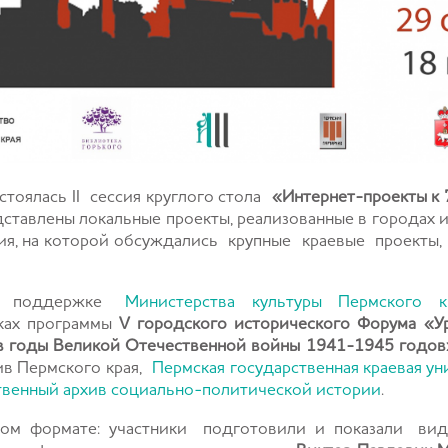
стоялась
II
сессия круглого стола
«Интернет-проекты к
дставлены локальные проекты, реализованные в городах и
сия, на которой обсуждались крупные краевые проекты
ри поддержке
Министерства культуры Пермского к
ках программы
V городского исторического Форума «Ур
 в годы Великой Отечественной войны 1941-1945 годов
ив Пермского края,
Пермская государственная краевая ун
твенный архив социально-политической истории
.
ом формате: участники подготовили и показали виде