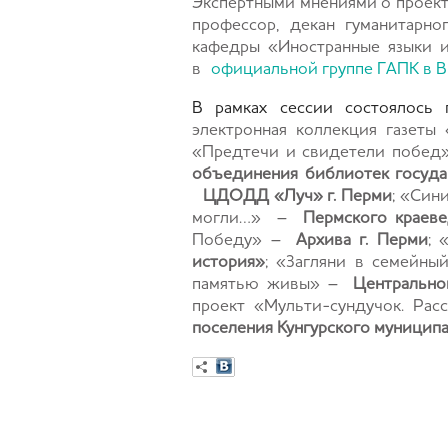
Экспертными мнениями о проек
профессор, декан гуманитарн
кафедры «Иностранные языки 
в
официальной группе ГАПК в В
В рамках сессии состоялось
электронная коллекция газеты
«Предтечи и свидетели побе
объединения библиотек госуда
ЦДОДД «Луч» г. Перми
; «Син
могли…» –
Пермского краеве
Победу» –
Архива г. Перми
; 
история»
; «Загляни в семейн
памятью живы» –
Центрально
проект «Мульти-сундучок. Рас
поселения Кунгурского муницип