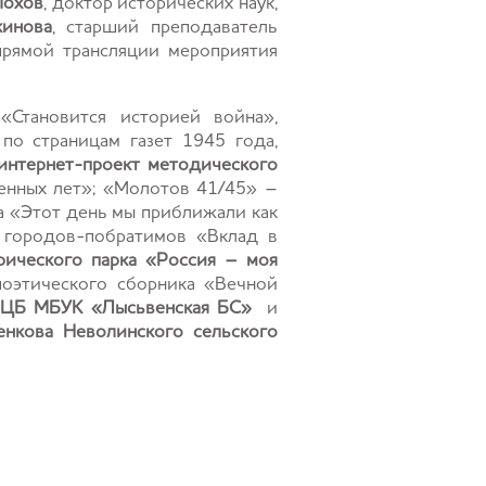
Мохов
, доктор исторических наук,
кинова
, старший преподаватель
прямой трансляции мероприятия
 «Становится историей война»,
по страницам газет 1945 года,
интернет-проект методического
нных лет»; «Молотов 41/45» –
ка «Этот день мы приближали как
а городов-побратимов «Вклад в
рического парка «Россия – моя
поэтического сборника «Вечной
ЦБ МБУК «Лысьвенская БС»
и
енкова Неволинского сельского