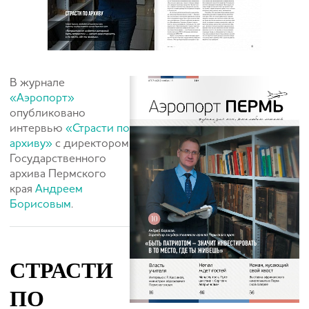
В журнале
«Аэропорт»
опубликовано
интервью
«Страсти по
архиву»
с директором
Государственного
архива Пермского
края
Андреем
Борисовым
.
СТРАСТИ
ПО