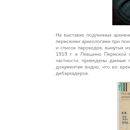
На выставке подлинных архивн
пермскими археологами при поис
и список пароходов, вынутых и
1919 г. в Левшино Пермской г
частности, приведены данные 
документам видно, что во врем
дебаркадеров.