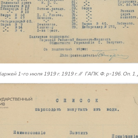
аржей 1-го июля 1919 г.
1919 г. //
ГАПК. Ф. р-196. Оп. 1. Д