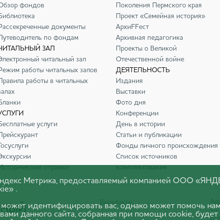
Обзор фондов
Поколения Пермского края
Библиотека
Проект «Семейная история»
Рассекреченные документы
АрхиFFест
Путеводитель по фондам
Архивная педагогика
ЧИТАЛЬНЫЙ ЗАЛ
Проекты о Великой
Электронный читальный зал
Отечественной войне
Режим работы читальных залов
ДЕЯТЕЛЬНОСТЬ
Правила работы в читальных
Издания
залах
Выставки
Бланки
Фото дня
УСЛУГИ
Конференции
Бесплатные услуги
День в истории
Прейскурант
Статьи и публикации
Госуслуги
Фонды личного происхождения
Экскурсии
Список источников
Исторические справки
комплектования
 Яндекс Метрика, предоставляемый компанией ООО «ЯНД
ie» .
Адр
Вконтакте
 может идентифицировать вас, однако может помочь нам
ул.
вами данного сайта, собранная при помощи cookie, будет
E-m