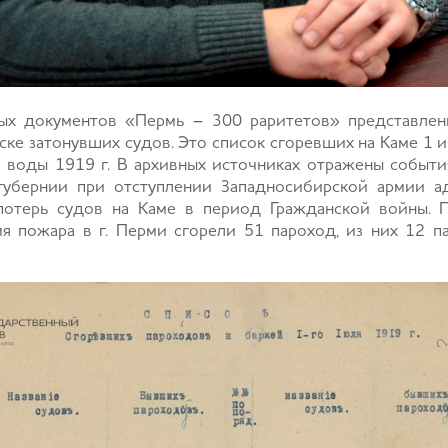
ых документов «Пермь – 300 раритетов» представлен
ке затонувших судов. Это список сгоревших на Каме 1 
з воды 1919 г. В архивных источниках отражены событ
убернии при отступлении Западносибирской армии адм
потерь судов на Каме в период Гражданской войны. 
я пожара в г. Перми сгорели 51 пароход, из них 12 п