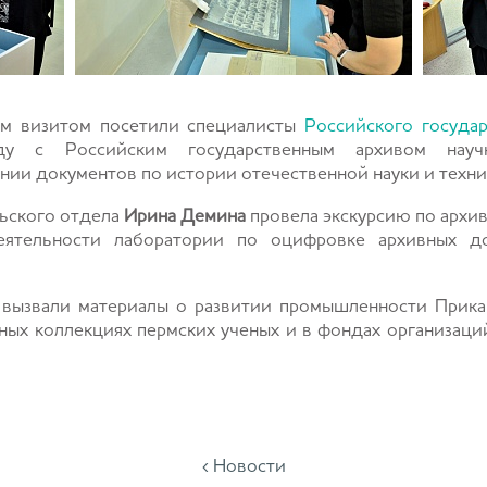
им визитом посетили специалисты
Российского государ
ду с Российским государственным архивом научн
нии документов по истории отечественной науки и тех
ьского отдела
Ирина Демина
провела экскурсию по архив
ятельности лаборатории по оцифровке архивных до
 вызвали материалы о развитии промышленности Прикам
чных коллекциях пермских ученых и в фондах организац
‹ Новости