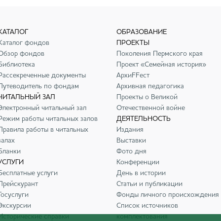
КАТАЛОГ
ОБРАЗОВАНИЕ
Каталог фондов
ПРОЕКТЫ
Обзор фондов
Поколения Пермского края
Библиотека
Проект «Семейная история»
Рассекреченные документы
АрхиFFест
Путеводитель по фондам
Архивная педагогика
ЧИТАЛЬНЫЙ ЗАЛ
Проекты о Великой
Электронный читальный зал
Отечественной войне
Режим работы читальных залов
ДЕЯТЕЛЬНОСТЬ
Правила работы в читальных
Издания
залах
Выставки
Бланки
Фото дня
УСЛУГИ
Конференции
Бесплатные услуги
День в истории
Прейскурант
Статьи и публикации
Госуслуги
Фонды личного происхождения
Экскурсии
Список источников
Исторические справки
комплектования