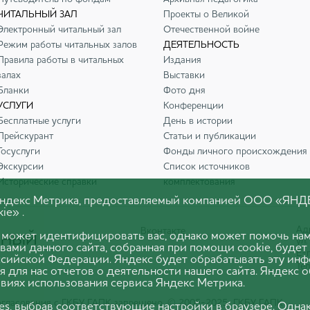
ЧИТАЛЬНЫЙ ЗАЛ
Проекты о Великой
Электронный читальный зал
Отечественной войне
Режим работы читальных залов
ДЕЯТЕЛЬНОСТЬ
Правила работы в читальных
Издания
залах
Выставки
Бланки
Фото дня
УСЛУГИ
Конференции
Бесплатные услуги
День в истории
Прейскурант
Статьи и публикации
Госуслуги
Фонды личного происхождения
Экскурсии
Список источников
Исторические справки
комплектования
 Яндекс Метрика, предоставляемый компанией ООО «ЯНД
ie» .
Адр
Вконтакте
 может идентифицировать вас, однако может помочь нам
ул.
вами данного сайта, собранная при помощи cookie, будет
E-m
оссийской Федерации. Яндекс будет обрабатывать эту ин
Тел
я для нас отчетов о деятельности нашего сайта. Яндекс 
виях использования сервиса Яндекс Метрика.
согласования с ГКБУ ГАПК запрещено. © 2005-2025 ГКБУ ГАПК
ies, выбрав соответствующие настройки в браузере. Одна