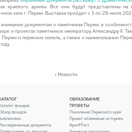
Бахарева
«Архивные документы расскажут о драматическ
ах краевого архива. Все они будут представлены на
ном зале г. Перми. Выставка пройдет с 3 по 28 июля 202
е внимание документам о памятниках Перми, в особенност
ере и проектах памятников императору Александру II. Та
. Перми и пермских земель, а также о наименовании Пе
году.
‹ Новости
КАТАЛОГ
ОБРАЗОВАНИЕ
Каталог фондов
ПРОЕКТЫ
Обзор фондов
Поколения Пермского края
Библиотека
Проект «Семейная история»
Рассекреченные документы
АрхиFFест
Путеводитель по фондам
Архивная педагогика