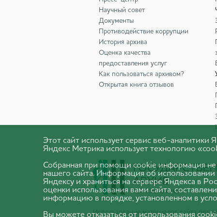
Научный совет
Документы
Противодействие коррупции
История архива
Оценка качества
предоставления услуг
Как пользоваться архивом?
Открытая книга отзывов
Этот сайт использует сервис веб-аналитики
Яндекс Метрика использует технологию «cook
Собранная при помощи cookie информация не
нашего сайта. Информация об использовании 
Яндексу и храниться на сервере Яндекса в Р
оценки использования вами сайта, составлени
информацию в порядке, установленном в усло
Использование материалов сайта без 
Вы можете отказаться от использования cook