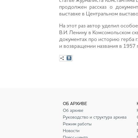
статье журналиста Константина 
продолжен рассказ о документ
выставке в Центральном выставоч
На этот раз автор уделил особо
В.И. Ленину в Комсомольском скв
документах про историю герба г
и возвращении названия в 1957 
ОБ АРХИВЕ
Об архиве
Руководство и структура архива
Режим работы
Новости
Пресс-центр