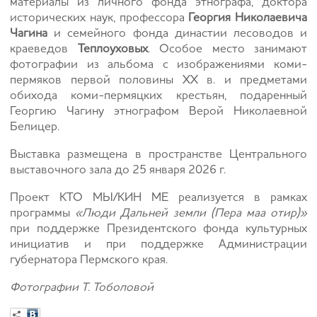
материалы из личного фонда этнографа, доктора
исторических наук, профессора
Георгия Николаевича
Чагина
и семейного фонда династии лесоводов и
краеведов
Теплоуховых
. Особое место занимают
фотографии из альбома с изображениями коми-
пермяков первой половины XX в. и предметами
обихода коми-пермяцких крестьян, подаренный
Георгию Чагину этнографом Верой Николаевной
Белицер.
Выставка размещена в пространстве Центрального
выставочного зала до 25 января 2026 г.
Проект КТО МЫ/КИН МЕ реализуется в рамках
программы
«Люди Дальней земли (Пера маа отир)»
при поддержке Президентского фонда культурных
инициатив и при поддержке Администрации
губернатора Пермского края.
Фотографии Т. Тоболовой