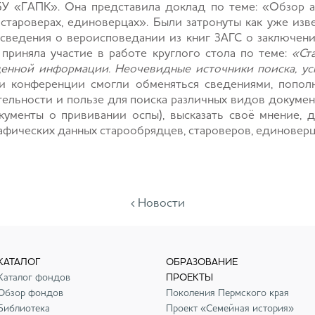
БУ «ГАПК». Она представила доклад по теме: «Обзор 
староверах, единоверцах». Были затронуты как уже изве
, сведения о вероисповедании из книг ЗАГС о заключени
приняла участие в работе круглого стола по теме:
«Ст
ценной информации. Неочевидные источники поиска, у
и конференции смогли обменяться сведениями, попол
ельности и пользе для поиска различных видов документ
ументы о прививании оспы), высказать своё мнение, 
афических данных старообрядцев, староверов, единоверц
‹ Новости
КАТАЛОГ
ОБРАЗОВАНИЕ
Каталог фондов
ПРОЕКТЫ
Обзор фондов
Поколения Пермского края
Библиотека
Проект «Семейная история»