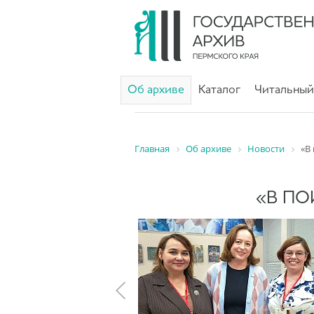
Об архиве
Каталог
Читальный
Главная
Об архиве
Новости
«В
«В ПО