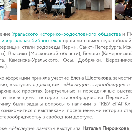
ление
Уральского историко-родословного общества
и Г
универсальная библиотека»
провели совместную юбилейн
еренции стали родоведы Перми, Санкт-Петербурга, Иск
и), Власихи (Московской области), Белово (Кемеровской
га, Каменска-Уральского, Осы, Добрянки, Березнико
уг).
 конференции приняла участие
Елена Шестакова
, замест
стью, выступив с докладом
«Наследие старообрядцев в 
рхивных проектах (виртуальные и передвижные выстав
м и посвящены истории старообрядчества Пермской г
дчику были заданы вопросы о наличии в ГКБУ «ГАПК»
 ознакомиться с выставками, посвященными истории ста
старообрядчеству в свободном доступе.
локе
«Наследие памяти»
выступила
Наталья Пирожкова
,