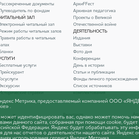
Рассекреченные документы
АрхиFFест
Путеводитель по фондам
Архивная педагогика
ЧИТАЛЬНЫЙ ЗАЛ
Проекты о Великой
Электронный читальный зал
Отечественной войне
Режим работы читальных залов
ДЕЯТЕЛЬНОСТЬ
Правила работы в читальных
Издания
залах
Выставки
Бланки
Фото дня
УСЛУГИ
Конференции
Бесплатные услуги
День в истории
Прейскурант
Статьи и публикации
Госуслуги
Фонды личного происхождения
Экскурсии
Список источников
Исторические справки
комплектования
 Яндекс Метрика, предоставляемый компанией ООО «ЯНД
ie» .
Адр
Вконтакте
 может идентифицировать вас, однако может помочь нам
ул.
вами данного сайта, собранная при помощи cookie, будет
E-m
оссийской Федерации. Яндекс будет обрабатывать эту ин
Тел
я для нас отчетов о деятельности нашего сайта. Яндекс 
виях использования сервиса Яндекс Метрика.