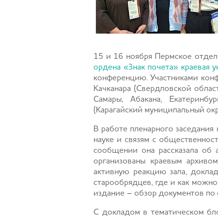
15 и 16 ноября Пермское отде
ордена «Знак почета» краевая 
конференцию. Участниками конф
Качканара (Свердловской област
Самары, Абакана, Екатеринбур
(Карагайский муниципальный окр
В работе пленарного заседания
науке и связям с общественно
сообщении она рассказала об а
организованы краевым архиво
активную реакцию зала, докла
старообрядцев, где и как можно
издание – обзор документов по 
С докладом в тематическом б