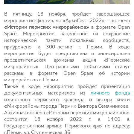
В пятницу, 18 ноября, пройдет завершающее
мероприятие фестиваля «Архиffest–2022» – встреча
«Истории пермских микрорайонов»
в формате Open
Space. Мероприятие, нацеленное на сохранение
исторической памяти локальных сообществ,
приурочено к 300-летию г. Перми. В ходе
мероприятия будет представлена и анонсирована
просветительская архивная акция «Пермские
микрорайоны». Центральными событиями станут
рассказы в формате Open Space об истории
микрорайонов г. Перми.
Также в ходе мероприятия пройдет презентация
документальных материалов из
личного фонда
известного пермского краеведа и автора книги
«Микрорайоны города Перми» Виктора Семянникова.
Архивная встреча «Истории пермских микрорайонов»
состоится 18 ноября 2022 г. в 14.00 в
Государственном архиве Пермского края по адресу:
г.Пермь, ул. Студенческая, 36.