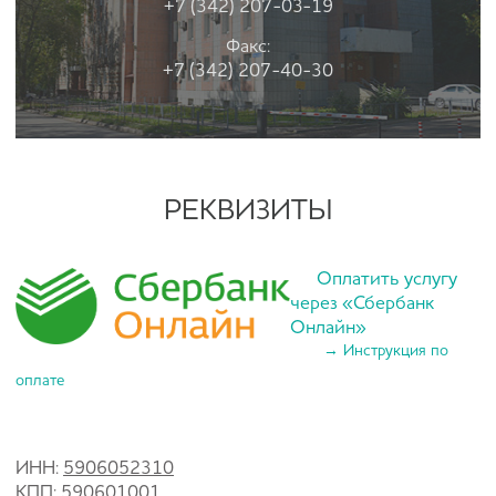
+7 (342) 207-03-19
Факс:
+7 (342) 207-40-30
РЕКВИЗИТЫ
Оплатить услугу
через «Сбербанк
Онлайн»
→ Инструкция по
оплате
ИНН:
5906052310
КПП:
590601001