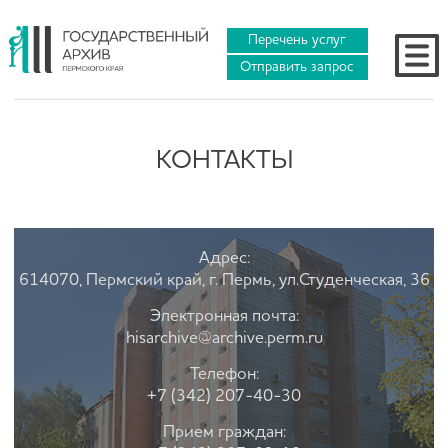
Перечень услуг
Отправить запрос
КОНТАКТЫ
Адрес:
614070, Пермский край, г. Пермь, ул.Студенческая, 36
Электронная почта:
hisarchive@archive.perm.ru
Телефон:
+7 (342) 207-40-30
Прием граждан: