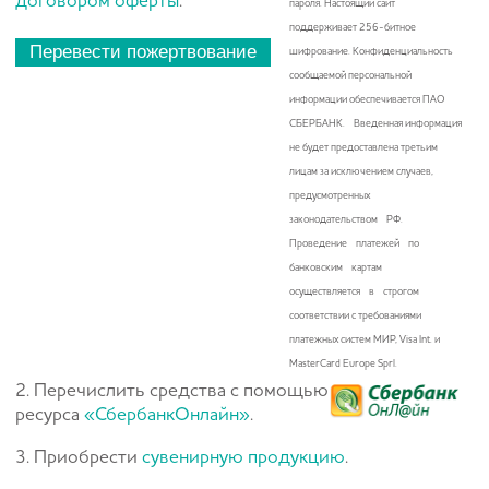
договором оферты
.
пароля. Настоящий сайт
поддерживает 256-битное
шифрование. Конфиденциальность
сообщаемой персональной
информации обеспечивается ПАО
СБЕРБАНК. Введенная информация
не будет предоставлена третьим
лицам за исключением случаев,
предусмотренных
законодательством РФ.
Проведение платежей по
банковским картам
осуществляется в строгом
соответствии с требованиями
платежных систем МИР, Visa Int. и
MasterCard Europe Sprl.
2. Перечислить средства с помощью
ресурса
«СбербанкОнлайн»
.
3. Приобрести
сувенирную продукцию
.