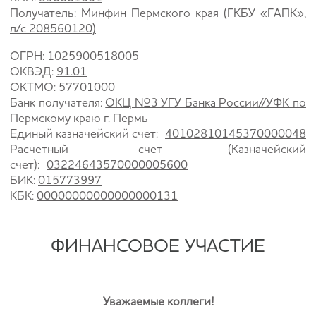
Получатель:
Минфин Пермского края (ГКБУ
«
ГАПК
»,
л/с 208560120)
ОГРН:
1025900518005
ОКВЭД:
91.01
ОКТМО:
57701000
Банк получателя:
ОКЦ №3 УГУ Банка России//УФК по
Пермскому краю г. Пермь
Единый казначейский счет:
40102810145370000048
Расчетный счет (Казначейский
счет):
03224643570000005600
БИК:
015773997
КБК:
00000000000000000131
ФИНАНСОВОЕ УЧАСТИЕ
Уважаемые коллеги!