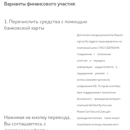
Варианты финансового участия:
1. Перечислить средства с помощью
банковской карты
Для оплаты (ввода реквизитов Вашей
карты) Вы будете перенаправлены на
платежный шлюз ПАО СБЕРБАНК.
Соединение с платежным
шлюзом и передача
информации осуществляется в
защищенном режиме с
использованием протокола
шифрования SSL. В случае если Ваш
банк поддерживает технологию
безопасного проведения интернет-
платежей Verified By Visa или
MasterCard SecureCode для
Нажимая на кнопку перевода,
проведения платежа также может
Вы соглашаетесь с
потребоваться ввод специального