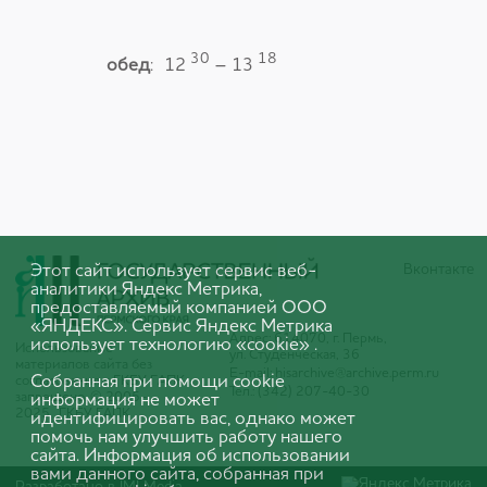
30
18
обед
: 12
– 13
Вконтакте
Этот сайт использует сервис веб-
аналитики Яндекс Метрика,
предоставляемый компанией ООО
«ЯНДЕКС». Сервис Яндекс Метрика
Адрес: 614070, г. Пермь,
использует технологию «cookie» .
Использование
ул. Студенческая, 36
материалов сайта без
E-mail:
hisarchive@archive.perm.ru
Собранная при помощи cookie
согласования с ГКБУ ГАПК
Тел.: (342) 207-40-30
запрещено. © 2005-
информация не может
2025 ГКБУ ГАПК
идентифицировать вас, однако может
помочь нам улучшить работу нашего
сайта. Информация об использовании
вами данного сайта, собранная при
Разработано в
IMI Media