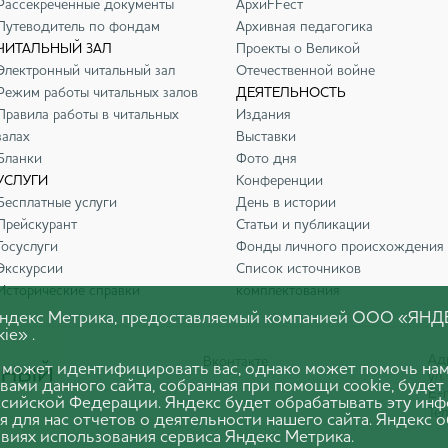
Рассекреченные документы
АрхиFFест
Путеводитель по фондам
Архивная педагогика
ЧИТАЛЬНЫЙ ЗАЛ
Проекты о Великой
Электронный читальный зал
Отечественной войне
Режим работы читальных залов
ДЕЯТЕЛЬНОСТЬ
Правила работы в читальных
Издания
залах
Выставки
Бланки
Фото дня
УСЛУГИ
Конференции
Бесплатные услуги
День в истории
Прейскурант
Статьи и публикации
Госуслуги
Фонды личного происхождения
Экскурсии
Список источников
Исторические справки
комплектования
 Яндекс Метрика, предоставляемый компанией ООО «ЯНД
ie» .
Адр
Вконтакте
 может идентифицировать вас, однако может помочь нам
ул.
вами данного сайта, собранная при помощи cookie, будет
E-m
оссийской Федерации. Яндекс будет обрабатывать эту ин
Тел
я для нас отчетов о деятельности нашего сайта. Яндекс 
виях использования сервиса Яндекс Метрика.