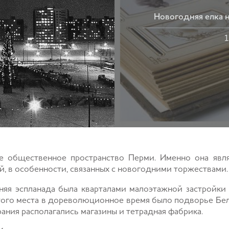
Новогодняя елка 
1
е общественное пространство Перми. Именно она явл
, в особенности, связанных с новогодними торжествами.
шняя эспланада была кварталами малоэтажной застройки
ого места в дореволюционное время было подворье Бело
ания располагались магазины и тетрадная фабрика.