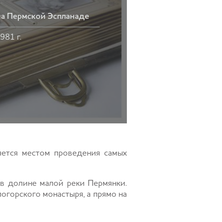
на Пермской Эспланаде
981 г.
яется местом проведения самых
 в долине малой реки Пермянки.
горского монастыря, а прямо на