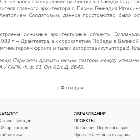
 XX в. началось планирование расчистки эспланады под с
тителя главного архитектора г. Перми Геннадия Игоши
 Анатолием Солдатовым, данное пространство было ос
строены основные архитектурные объекты Эспланад
1982 г. – Драмтеатра, а к сорокалетию Победы в Великой 
ник героям фронта и тыла» авторства скульптора В. Клы
еред Пермским драматическим театром между улицами 
 / ГАПК. Ф. ф. 61. Оп. 61п. Д. 8645.
‹ Фото дня
КАТАЛОГ
ОБРАЗОВАНИЕ
Каталог фондов
ПРОЕКТЫ
Обзор фондов
Поколения Пермского края
Библиотека
Проект «Семейная история»